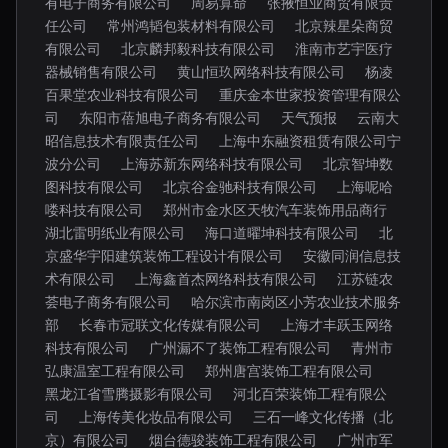
有电子商务有限公司
周易算命
张掖恒业商贸有限责
任公司
常州鸿韬包装材料有限公司
北京辣星朵商贸
有限公司
北京麟邦毅科技有限公司
淮南市艺宇医疗
器械销售有限公司
黄山恒玖网络科技有限公司
杨凌
百果堂农业科技有限公司
重庆金本世家投资管理有限公
司
东阳市蓓旭电子商务有限公司
天气预报
云南大
昭信息技术有限责任公司
上海中东融资租赁有限公司宁
波分公司
上海苏新东网络科技有限公司
北京智坤数
图科技有限公司
北京谷金驰科技有限公司
上海呢哈
喽科技有限公司
郑州市金水区天牧汽车装饰用品商行
湖北雷明纸业有限公司
海口道曜坤科技有限公司
北
京盛华宇阳建筑装饰工程设计有限公司
安徽同润信息技
术有限公司
上海鑫首杰网络科技有限公司
江苏链农
荟电子商务有限公司
哈尔滨市南岗区小芳农业技术服务
部
长春市冠联文化传媒有限公司
上海才丰跃玉网络
科技有限公司
广州漏不了装饰工程有限公司
青州市
弘康温室工程有限公司
郑州唐宫装饰工程有限公司
黑龙江省雪腾摄影有限公司
河北百荣装饰工程有限公
司
上海传美化妆品有限公司
三石一峰文化传播（北
京）有限公司
烟台德骏装饰工程有限公司
广州市军