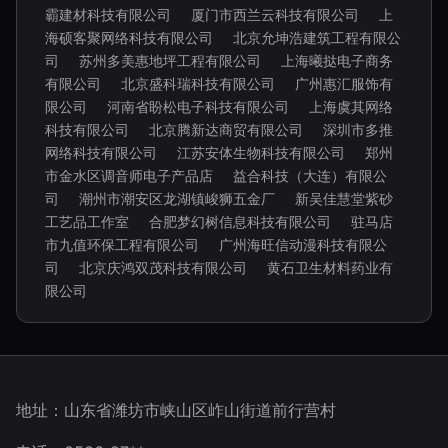
霸建材科技有限公司
厦门市西兰云科技有限公司
上
海硕客聚网络科技有限公司
北京允坤浩建筑工程有限公
司
苏州多美惠地坪工程有限公司
上海曦挞电子商务
有限公司
北京盛科瑞科技有限公司
广州惠汇服饰有
限公司
河南省盼松电子科技有限公司
上海虞其网络
科技有限公司
北京腾新达商贸有限公司
深圳市多推
网络科技有限公司
江苏安体生物科技有限公司
郑州
市金水区调音师电子产品店
益合科技（大连）有限公
司
潮州市潮安区龙湖镇峻狮五金厂
新吴佳慧堂紫砂
工艺品工作室
合肥梦幻树信息科技有限公司
驻马店
市九值环保工程有限公司
广州海旺信动漫科技有限公
司
北京庆鸿双茂科技有限公司
黄石卫生材料药业有
限公司
地址：山东省潍坊市峡山区岞山街道前行营村